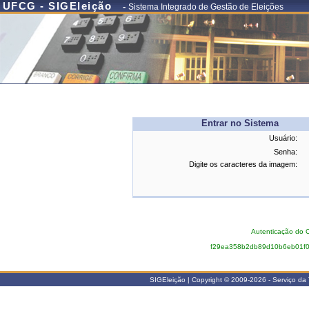
UFCG - SIGEleição
-
Sistema Integrado de Gestão de Eleições
Entrar no Sistema
Usuário:
Senha:
Digite os caracteres da imagem:
Autenticação do C
f29ea358b2db89d10b6eb01f
SIGEleição | Copyright © 2009-2026 - Serviço da